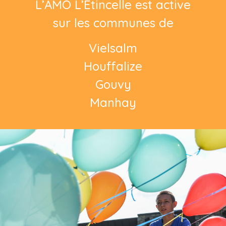
L’AMO L’Etincelle est active
sur les communes de
Vielsalm
Houffalize
Gouvy
Manhay